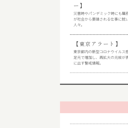
ー】
災害時やパンデミック時にも職
が社会から要請される仕事に就
人々。
【東京アラート】
東京都内の新型コロナウイルス
足元で増加し、再拡大の兆候が
に出す警戒情報。