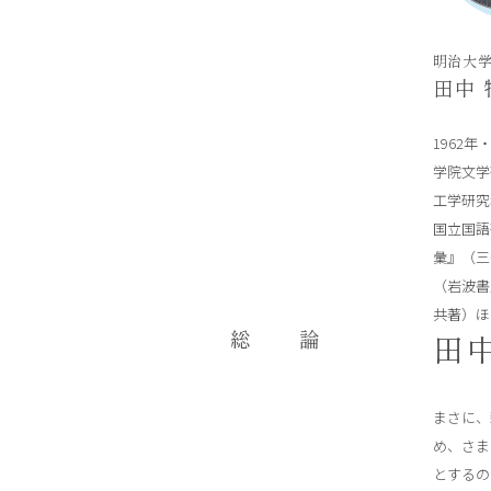
明治大
田中 
1962
学院文学
工学研究
国立国語
彙』（三
（岩波書
共著）ほ
総 論
田
まさに、
め、さま
とするの