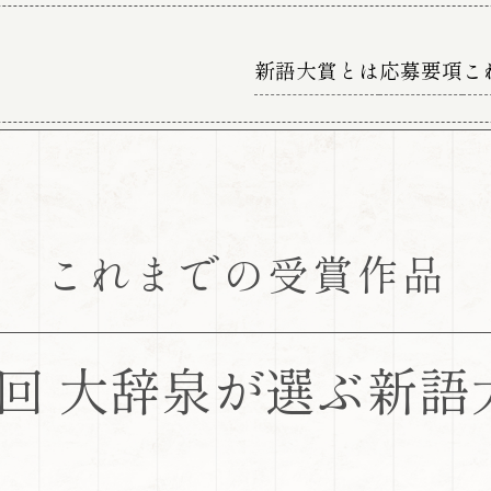
新語大賞とは
応募要項
こ
これまでの受賞作品
5回
大辞泉が選ぶ新語