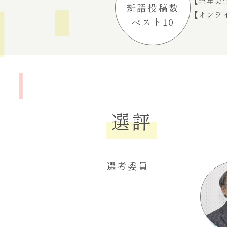
【経年美
新語投稿数
【オンラ
ベスト10
選評
選考委員