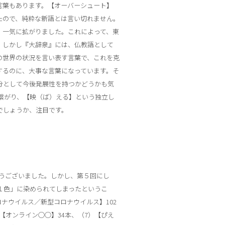
言葉もあります。【オーバーシュート】
たので、純粋な新語とは言い切れません。
、一気に拡がりました。これによって、東
。しかし『大辞泉』には、仏教語として
の世界の状況を言い表す言葉で、これを克
するのに、大事な言葉になっています。そ
分として今後発展性を持つかどうかも気
語に繋がり、【映（ば）える】という独立し
でしょうか、注目です。
とうございました。しかし、第５回にし
ナ１色」に染められてしまったというこ
ロナウイルス／新型コロナウイルス】102
）【オンライン○○】34本、（7）【ぴえ