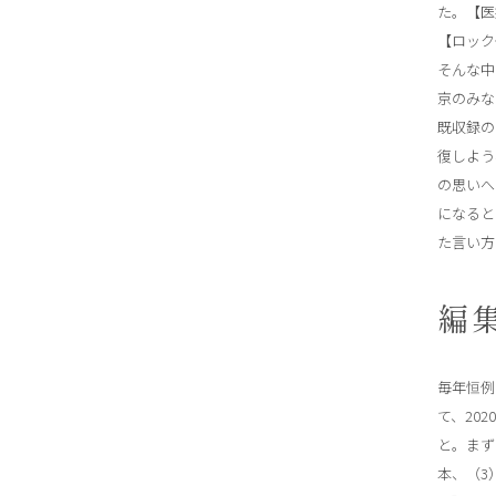
た。【医
【ロック
そんな中
京のみな
既収録の
復しよう
の思いへ
になると
た言い方
編
毎年恒例
て、20
と。まず
本、（3