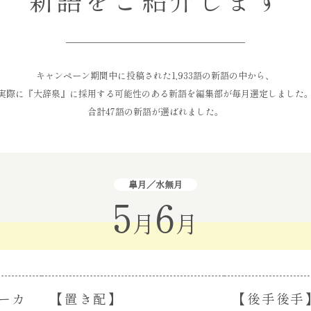
キャンペーン期間中に投稿された
1,933語の新語の中から、
実際に『大辞泉』に採用する可能性のある
新語を編集部が毎月選定しました
合計47語の新語が選ばれました。
皐月／水無月
5
6
月
月
ーカ
【置き配】
【後手後手