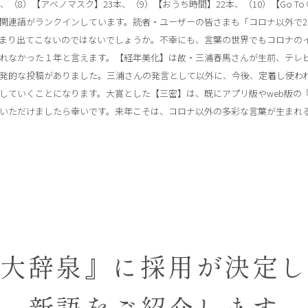
本、（8）【アベノマスク】23本、（9）【おうち時間】22本、（10）【Go T
関連語がランクインしています。読者・ユーザーの皆さまも「コロナ以外で2
まり出てこないのではないでしょうか。不幸にも、言葉の世界でもコロナの
れなかった１年と言えます。【経年美化】は故・三浦春馬さんが生前、テレ
発的な投稿がありました。三浦さんの発言として以外に、今後、定着し使わ
していくことになります。大賞とした【三密】は、既にアプリ版やweb版の
いただけましたら幸いです。来年こそは、コロナ以外の多彩な言葉が生まれ
大辞泉』に採用が
決定
新語をご紹介します