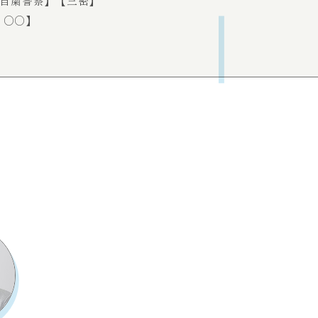
自粛警察】
【三密】
o ○○】