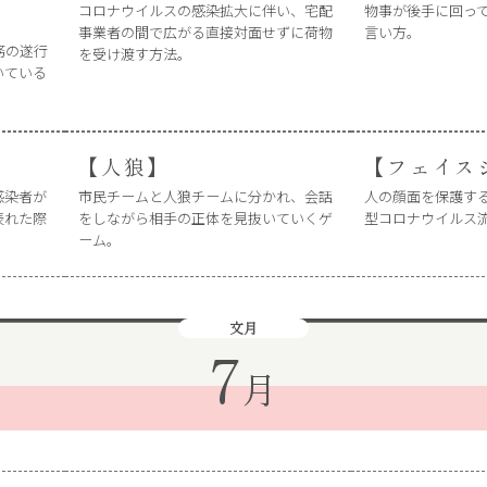
コロナウイルスの感染拡大に伴い、宅配
物事が後手に回っ
事業者の間で広がる直接対面せずに荷物
言い方。
務の遂行
を受け渡す方法。
いている
【人狼】
【フェイス
感染者が
市民チームと人狼チームに分かれ、会話
人の顔面を保護す
表れた際
をしながら相手の正体を見抜いていくゲ
型コロナウイルス
ーム。
文月
7
月