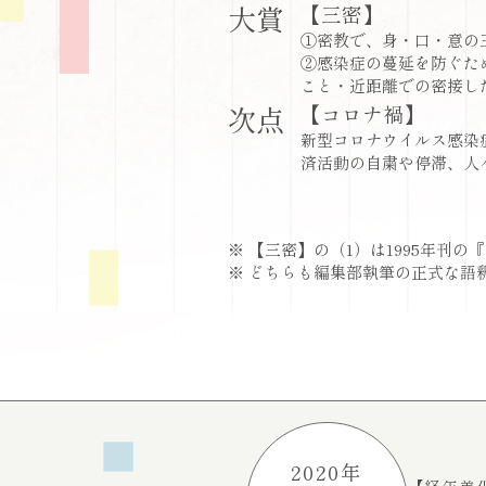
大賞
【三密】
①密教で、身・口・意の
②感染症の蔓延を防ぐた
こと・近距離での密接した
次点
【コロナ禍】
新型コロナウイルス感染
済活動の自粛や停滞、人
※ 【三密】の（1）は1995年刊
※ どちらも編集部執筆の正式な語釈
2020年