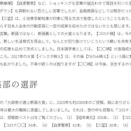
療崩壊】【自粛警察】など、ショッキングな言葉の組合わせで耳目を引いた
ダウン】も耳馴れない恐ろしい言葉でしたが、金融用語などしては既存だっ
【三密】は、小池東京都知事が印象に残る方法で発信したということもあり
らず日本人全体の行動変容に一定の成果を収めたのではないかとも感じます
言葉。新語ではなく、新語義としての大賞となります。【コロナ禍】は、今
、新しい生活様式を見出して、なんとか切り抜けていこうという願いを共有
の応援も込めて次点としました。日本語学者としては、【○○禍】が造語成
ころ。2017年の大賞【インスタ映え】は、その後【TikTok映え】という
も拡がりました。不幸が続くのは困りますが【○○禍】は今後、派生するの
集部の選評
の「大辞泉が選ぶ新語大賞」に、2020年も約2000本のご投稿、誠にありが
20年は最大の難局に直面してしまいました。それは、世の中も投稿も「コロ
は、投稿数ベスト10をご覧ください。（1）【経年美化】356本、（2）【コ
）【コロナ○○】56本、（4）【自粛警察】42本、（5）【三密】38本、（6