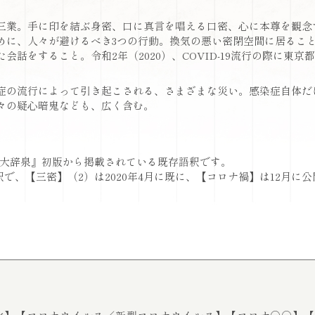
三業。手に印を結ぶ身密、口に真言を唱える口密、心に本尊を観念
めに、人々が避けるべき3つの行動。換気の悪い密閉空間に居るこ
会話をすること。令和2年（2020）、COVID-19流行の際に東京
症の流行によって引き起こされる、さまざまな災い。感染症自体だ
々の疑心暗鬼なども、広く含む。
の『大辞泉』初版から掲載されている既存語釈です。
で、【三密】（2）は2020年4月に既に、【コロナ禍】は12月に