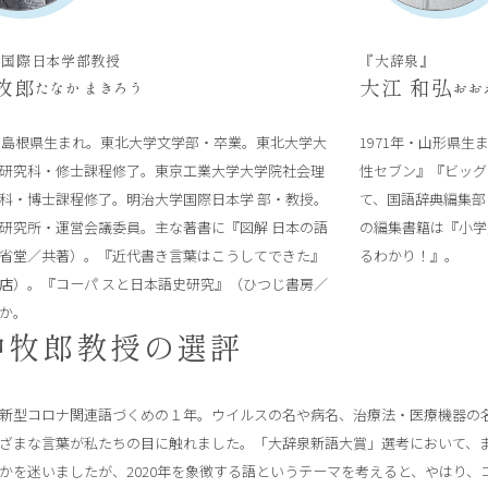
学国際日本学部教授
『大辞泉』
牧郎
大江 和弘
たなか まきろう
おお
年・島根県生まれ。東北大学文学部・卒業。東北大学大
1971年・山形県
研究科・修士課程修了。東京工業大学大学院社会理
性セブン』『ビッグ
科・博士課程修了。明治大学国際日本学 部・教授。
て、国語辞典編集部
研究所・運営会議委員。主な著書に『図解 日本の語
の編集書籍は『小学
省堂／共著）。『近代書き言葉はこうしてできた』
るわかり！』。
店）。『コーパ スと日本語史研究』（ひつじ書房／
か。
中牧郎教授の選評
新型コロナ関連語づくめの１年。ウイルスの名や病名、治療法・医療機器の
ざまな言葉が私たちの目に触れました。「大辞泉新語大賞」選考において、
かを迷いましたが、2020年を象徴する語というテーマを考えると、やはり、