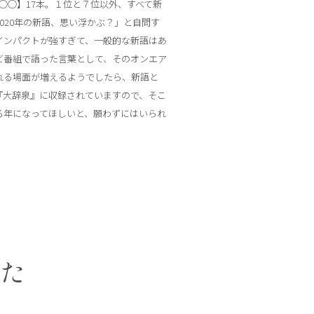
o ○○】17本。１位と７位以外、すべて新
020年の新語、思い浮かぶ？」と自問す
インパクトが強すぎて、一般的な新語はあ
ビ番組で語った言葉として、そのオンエア
れる場面が増えるようでしたら、新語と
『大辞泉』に収録されていますので、そこ
る年になってほしいと、願わずにはいられ
した