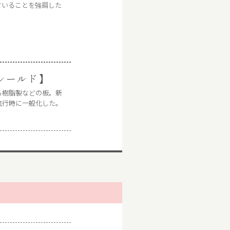
ていることを強調した
シールド】
る樹脂製などの板。新
流行時に一般化した。