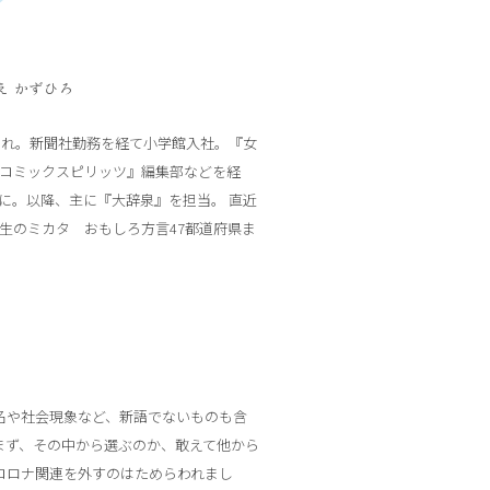
え かずひろ
生まれ。新聞社勤務を経て小学館入社。『女
コミックスピリッツ』編集部などを経
に。以降、主に『大辞泉』を担当。 直近
生のミカタ おもしろ方言47都道府県ま
名や社会現象など、新語でないものも含
まず、その中から選ぶのか、敢えて他から
コロナ関連を外すのはためらわれまし