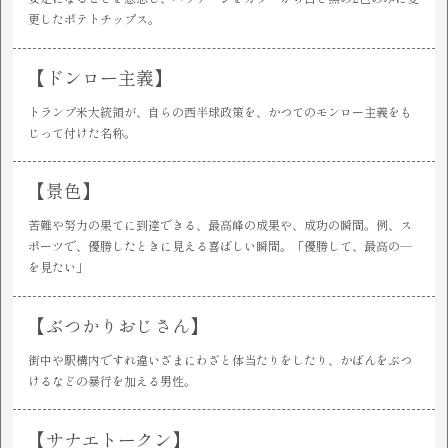
更したポテトチップス。
【ドンロー主義】
トランプ米大統領が、自らの西半球政策を、かつてのモンロー主義をも
じって付けた名称。
【景色】
苦難や努力の果てに到達できる、最高峰の成果や、成功の瞬間。例、ス
ポーツで、優勝したときに見える喜ばしい瞬間。「優勝して、最高の―
を見たい」
【ぶつかりおじさん】
街中や駅構内ですれ違いざまにわざと体当たりをしたり、かばんをぶつ
けるなどの暴行を加える男性。
【サナエトークン】