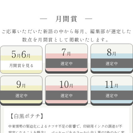
― 月間賞 ―
ご応募いただいた新語の中から毎月、編集部が選定した
数点を月間賞として掲載いたします。
7
8
5
6
月
月
月
月
選定中
選定中
月間賞を見る
9
10
11
月
月
月
選定中
選定中
選定中
【白黒ポテチ】
中東情勢の緊迫化によるナフサ不足の影響で、印刷用インクの調達が不
安定になることを懸念し、パッケージをカラーから白と黒の2色のみに変