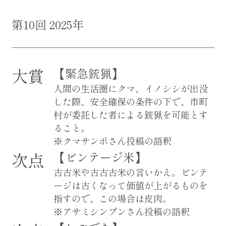
第10回 2025年
大賞
【緊急銃猟】
人間の生活圏にクマ、イノシシが出没
した際、安全確保の条件の下で、市町
村が委託した者による銃猟を可能とす
ること。
※クマサンポさん投稿の語釈
次点
【ビンテージ米】
古古米や古古古米の言いかえ。ビンテ
ージは古くなって価値が上がるものを
指すので、この場合は皮肉。
※アサミシンブンさん投稿の語釈