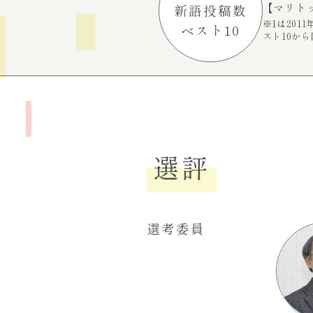
【マリト
新語投稿数
※1は20
ベスト10
スト10か
選評
選考委員