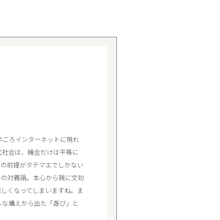
年ごろインターネットに現れ
代社会は、機会だけは平等に
その前提がタテマエでしかない
」の対義語。本心から親に文句
悲しくなってしまいますね。ま
ルな構えから出た「遊び」と