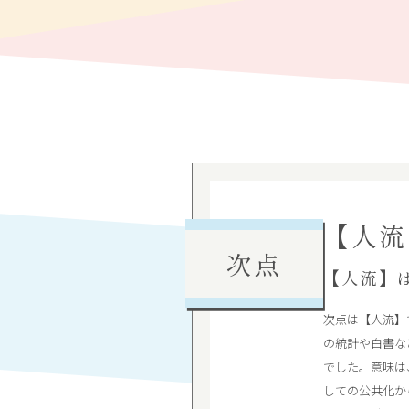
【人流
次点
【人流】
次点は【人流】
の統計や白書な
でした。意味は
しての公共化か