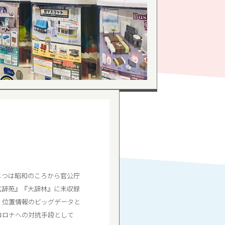
じつは昭和のころから官公庁
広辞苑』『大辞林』に未収録
、位置情報のビッグデータと
コロナへの対抗手段として