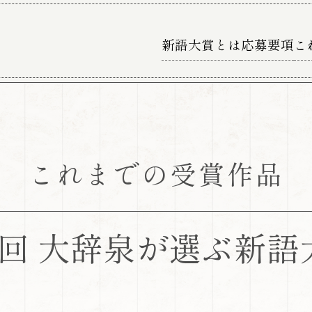
新語大賞とは
応募要項
こ
これまでの受賞作品
6回
大辞泉が選ぶ新語