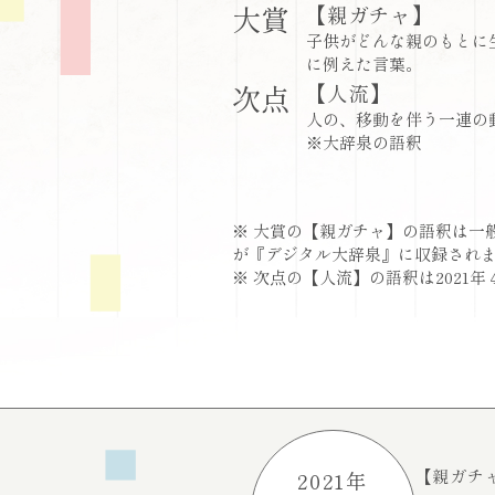
大賞
【親ガチャ】
子供がどんな親のもとに
に例えた言葉。
次点
【人流】
人の、移動を伴う一連の
※大辞泉の語釈
※ 大賞の【親ガチャ】の語釈は一
が『デジタル大辞泉』に収録され
※ 次点の【人流】の語釈は2021
【親ガチ
2021年