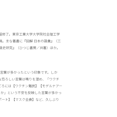
課程修了。東京工業大学大学院社会理工学
員。主な著書に『図解 日本の語彙』（三
語史研究』（ひつじ書房／共著）ほか。
連の言葉が多かったという印象です。しか
的な恐ろしい言葉は鳴りを潜め、「ワクチ
ごろには【ワクチン難民】【モデルナアー
うか」という不安を反映した言葉が多かっ
ポート】【マスク会食】など、久しぶり