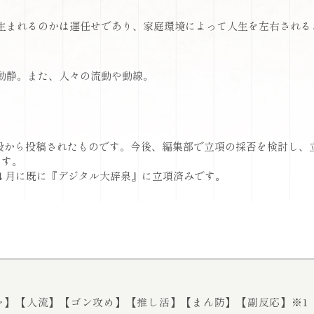
生まれるのかは運任せであり、家庭環境によって人生を左右される
動静。また、人々の流動や動線。
般から投稿されたものです。今後、編集部で立項の採否を検討し、
ます。
年４月に既に『デジタル大辞泉』に立項済みです。
ャ】
【人流】
【ゴン攻め】
【推し活】
【まん防】
【副反応】※1