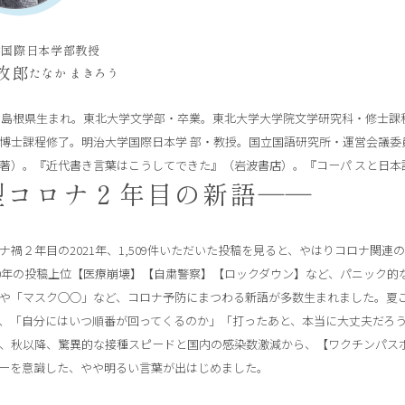
学国際日本学部教授
牧郎
たなか まきろう
年・島根県生まれ。東北大学文学部・卒業。東北大学大学院文学研究科・修士
博士課程修了。明治大学国際日本学 部・教授。国立国語研究所・運営会議委
著）。『近代書き言葉はこうしてできた』（岩波書店）。『コーパ スと日本
型コロナ２年目の新語――
ナ禍２年目の2021年、1,509件いただいた投稿を見ると、やはりコロナ関
20年の投稿上位【医療崩壊】【自粛警察】【ロックダウン】など、パニック
や「マスク○○」など、コロナ予防にまつわる新語が多数生まれました。夏
、「自分にはいつ順番が回ってくるのか」「打ったあと、本当に大丈夫だろ
、秋以降、驚異的な接種スピードと国内の感染数激減から、【ワクチンパス
ーを意識した、やや明るい言葉が出はじめました。