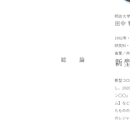
明治大
田中 
1962
研究科・
省堂／共
総 論
新
新型コロ
し、20
ン○○」
ム】など
たものの
のレジャ