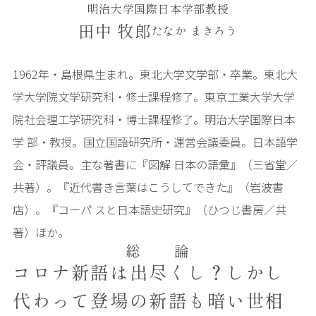
明治大学国際日本学部教授
田中 牧郎
たなか まきろう
1962年・島根県生まれ。東北大学文学部・卒業。東北大
学大学院文学研究科・修士課程修了。東京工業大学大学
院社会理工学研究科・博士課程修了。明治大学国際日本
学 部・教授。国立国語研究所・運営会議委員。日本語学
会・評議員。主な著書に『図解 日本の語彙』（三省堂／
共著）。『近代書き言葉はこうしてできた』（岩波書
店）。『コーパ スと日本語史研究』（ひつじ書房／共
著）ほか。
総 論
コロナ新語は出尽くし？しかし
代わって登場の新語も暗い世相