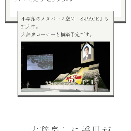
小学館のメタバース空間「S-PACE」も
拡大中。
大辞泉コーナーも構築予定です。
『大辞泉』に採用が