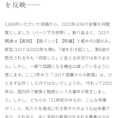
を反映――
1,838件いただいた投稿から、2022年は34の言葉を月間
賞としました（ページ下方参照）。振り返ると、コロナ
関連は【匿顔】【顔パンツ】【黙撮】と軽めの3語のみ。
新型コロナは2022年も第6、7波を引き起こし、第8波が
懸念される今も「収束した」と言える状況ではありませ
ん。しかし、一般で話題になる機会は減っているように
感じます。ここ2年半で「コロナ語彙からの新語」は、ひ
とまず出尽くしたのではないでしょうか。 代わって2022
年は、国内外で戦争と暗殺という大事件が発生しまし
た。しかし、どちらも「21世紀の今なお、こんな惨事
が！」と、私たちを過去に引き戻すかのような出来事で
あり、それゆえ、全く未知の新語が生まれる要素は少な