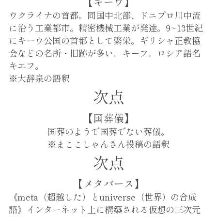
【キーウ】
ウクライナの首都。同国中北部、ドニプロ川中流
に沿う工業都市。精密機械工業が発達。9~13世紀
にキーウ公国の首都として繁栄。ギリシャ正教協
会などの名所・旧跡が多い。キーフ。ロシア語名
キエフ。
※大辞泉の語釈
次点
【国葬儀】
国葬のようで国葬でない葬儀。
※まここしゃんさん投稿の語釈
次点
【メタバース】
《meta（超越した）とuniverse（世界）の合成
語》インターネット上に構築される仮想の三次元