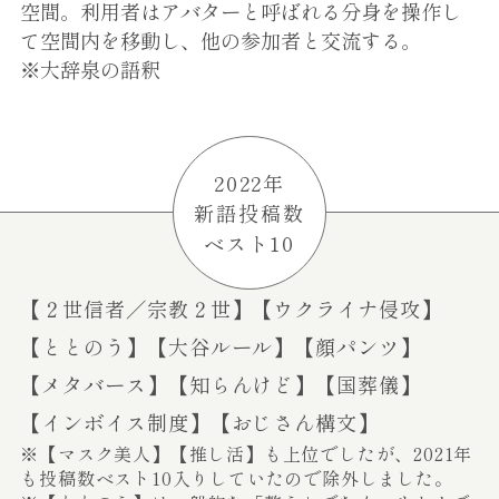
空間。利用者はアバターと呼ばれる分身を操作し
て空間内を移動し、他の参加者と交流する。
※大辞泉の語釈
2022年
新語投稿数
ベスト10
【２世信者／宗教２世】
【ウクライナ侵攻】
【ととのう】
【大谷ルール】
【顔パンツ】
【メタバース】
【知らんけど】
【国葬儀】
【インボイス制度】
【おじさん構文】
※【マスク美人】【推し活】も上位でしたが、2021年
も投稿数ベスト10入りしていたので除外しました。